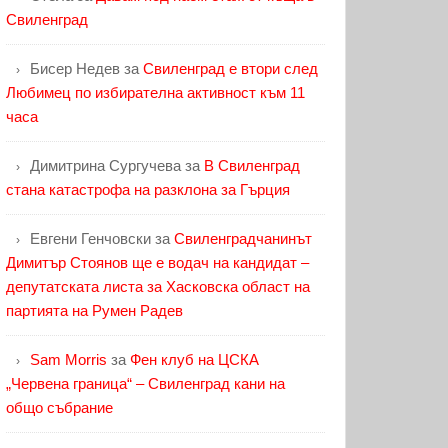
Свиленград
Бисер Недев
за
Свиленград е втори след
Любимец по избирателна активност към 11
часа
Димитрина Сургучева
за
В Свиленград
стана катастрофа на разклона за Гърция
Евгени Генчовски
за
Свиленградчанинът
Димитър Стоянов ще е водач на кандидат –
депутатската листа за Хасковска област на
партията на Румен Радев
Sam Morris
за
Фен клуб на ЦСКА
„Червена граница“ – Свиленград кани на
общо събрание