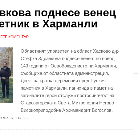
вкова поднесе венец
етник в Харманли
ЕТЕ КОМЕНТАР
Областният управител на област Хасково д-р
Стефка Здравкова поднесе венец по повод
143 години от Освобождението на Харманли,
съобщиха от областната администрация.
Днес, на кратка церемония пред Руския
паметник в Харманли, панихида в памет на
загиналите герои отслужи протосингелът на
Старозагорската Света Митрополия Негово
Високоприподобие Архимандрит Богослов.
кметът на […]