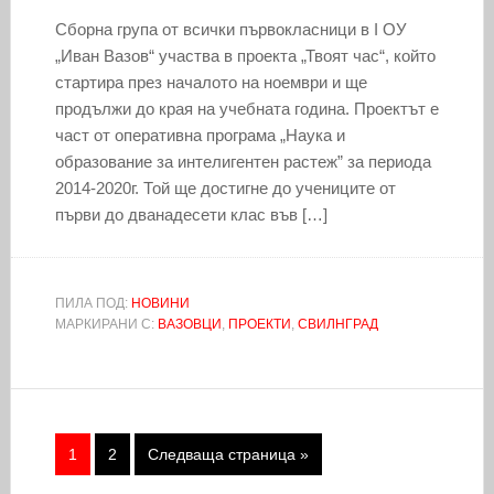
Сборна група от всички първокласници в I ОУ
„Иван Вазов“ участва в проекта „Твоят час“, който
стартира през началото на ноември и ще
продължи до края на учебната година. Проектът е
част от оперативна програма „Наука и
образование за интелигентен растеж” за периода
2014-2020г. Той ще достигне до учениците от
първи до дванадесети клас във […]
ПИЛА ПОД:
НОВИНИ
МАРКИРАНИ С:
ВАЗОВЦИ
,
ПРОЕКТИ
,
СВИЛНГРАД
1
2
Следваща страница »