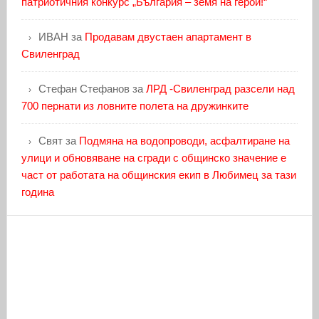
патриотичния конкурс „България – земя на герои!“
ИВАН
за
Продавам двустаен апартамент в
Свиленград
Стефан Стефанов
за
ЛРД -Свиленград разсели над
700 пернати из ловните полета на дружинките
Свят
за
Подмяна на водопроводи, асфалтиране на
улици и обновяване на сгради с общинско значение е
част от работата на общинския екип в Любимец за тази
година