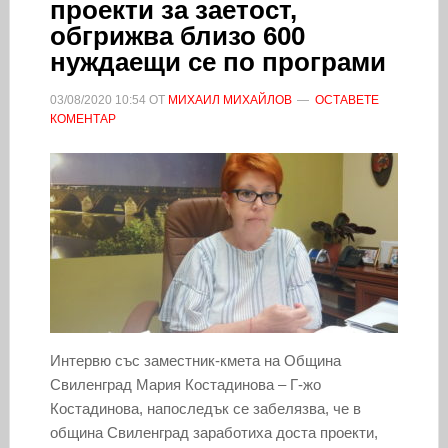
проекти за заетост,
обгрижва близо 600
нуждаещи се по програми
03/08/2020
10:54
ОТ
МИХАИЛ МИХАЙЛОВ
ОСТАВЕТЕ
КОМЕНТАР
Интервю със заместник-кмета на Община
Свиленград Мария Костадинова – Г-жо
Костадинова, напоследък се забелязва, че в
община Свиленград заработиха доста проекти,