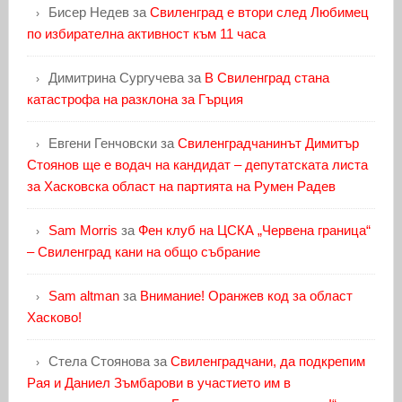
Бисер Недев
за
Свиленград е втори след Любимец
по избирателна активност към 11 часа
Димитрина Сургучева
за
В Свиленград стана
катастрофа на разклона за Гърция
Евгени Генчовски
за
Свиленградчанинът Димитър
Стоянов ще е водач на кандидат – депутатската листа
за Хасковска област на партията на Румен Радев
Sam Morris
за
Фен клуб на ЦСКА „Червена граница“
– Свиленград кани на общо събрание
Sam altman
за
Внимание! Оранжев код за област
Хасково!
Стела Стоянова
за
Свиленградчани, да подкрепим
Рая и Даниел Зъмбарови в участието им в