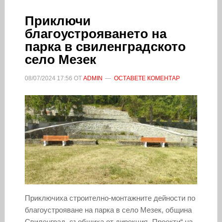
Приключи
благоустрояването на
парка в свиленградското
село Мезек
08/07/2024
17:56
ОТ
ADMIN
ОСТАВЕТЕ КОМЕНТАР
Приключиха строително-монтажните дейности по
благоустрояване на парка в село Мезек, община
Свиленград, съобщиха от дирекция „Проекти“ на