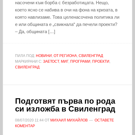
насочени към борба с безработицата. Нещо,
което ясно се набива в очи на фона на кризата, в
която навлизаме. Това целенасочена политика ли
е или общината е „свикнала“ да печели проекти?
– Да, общината […]
ПИЛА ПОД:
НОВИНИ
,
ОТ РЕГИОНА
,
СВИЛЕНГРАД
МАРКИРАНИ С:
ЗАЕТОСТ
,
МИГ
,
ПРОГРАМИ
,
ПРОЕКТИ
,
СВИЛЕНГРАД
Подготвят първа по рода
си изложба в Свиленград
08/07/2020
11:44
ОТ
МИХАИЛ МИХАЙЛОВ
ОСТАВЕТЕ
КОМЕНТАР