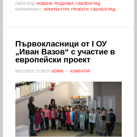
ПИЛА ПОД:
НОВИНИ
,
РАЗДУМКА
,
СВИЛЕНГРАД
МАРКИРАНИ С:
АРХИТЕКТУРА
,
ПРОЕКТИ
,
СВИЛЕНГРАД
Първокласници от I ОУ
„Иван Вазов“ с участие в
европейски проект
08/12/2016
15:19
ОТ
ADMIN
КОМЕНТАР