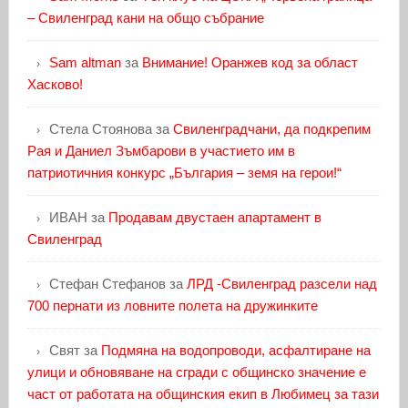
– Свиленград кани на общо събрание
Sam altman
за
Внимание! Оранжев код за област
Хасково!
Стела Стоянова
за
Свиленградчани, да подкрепим
Рая и Даниел Зъмбарови в участието им в
патриотичния конкурс „България – земя на герои!“
ИВАН
за
Продавам двустаен апартамент в
Свиленград
Стефан Стефанов
за
ЛРД -Свиленград разсели над
700 пернати из ловните полета на дружинките
Свят
за
Подмяна на водопроводи, асфалтиране на
улици и обновяване на сгради с общинско значение е
част от работата на общинския екип в Любимец за тази