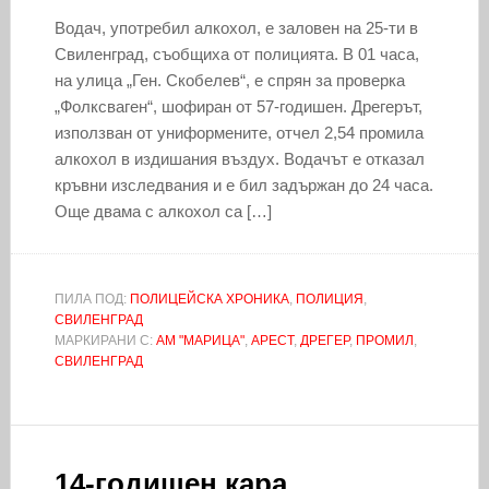
Водач, употребил алкохол, е заловен на 25-ти в
Свиленград, съобщиха от полицията. В 01 часа,
на улица „Ген. Скобелев“, е спрян за проверка
„Фолксваген“, шофиран от 57-годишен. Дрегерът,
използван от униформените, отчел 2,54 промила
алкохол в издишания въздух. Водачът е отказал
кръвни изследвания и е бил задържан до 24 часа.
Още двама с алкохол са […]
ПИЛА ПОД:
ПОЛИЦЕЙСКА ХРОНИКА
,
ПОЛИЦИЯ
,
СВИЛЕНГРАД
МАРКИРАНИ С:
АМ "МАРИЦА"
,
АРЕСТ
,
ДРЕГЕР
,
ПРОМИЛ
,
СВИЛЕНГРАД
14-годишен кара