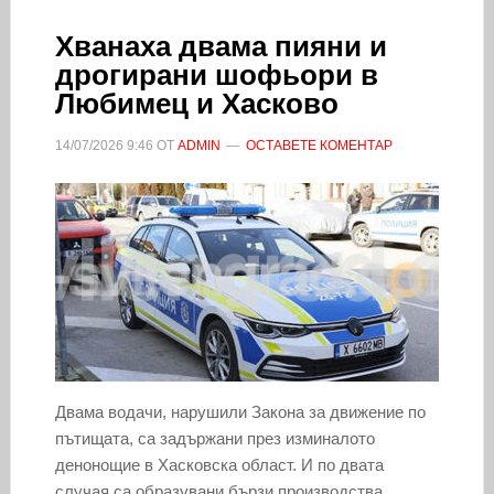
Хванаха двама пияни и
дрогирани шофьори в
Любимец и Хасково
14/07/2026
9:46
ОТ
ADMIN
ОСТАВЕТЕ КОМЕНТАР
Двама водачи, нарушили Закона за движение по
пътищата, са задържани през изминалото
денонощие в Хасковска област. И по двата
случая са образувани бързи производства.