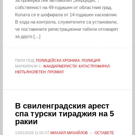
за проверка лек автомобил „Мерцедес“,
собственост на 49-годишен от областния град.
Колата се е шофирала от 14-годишен хасковлия.
В хода на контрола, служителите са установили,
че поставените регистрационни табели отговарят
за друго […]
ПИЛА ПОД:
ПОЛИЦЕЙСКА ХРОНИКА
,
ПОЛИЦИЯ
МАРКИРАНИ С:
ЖАНДАРМЕРИСТИ
,
КАТАСТРОФИРАЛ
,
НЕПЪЛНОЛЕТЕН
,
ПРОМИЛ
В свиленградския арест
спа турски тираджия на 5
ракии
13/01/2026
11:04
ОТ
МИХАИЛ МИХАЙЛОВ
ОСТАВЕТЕ