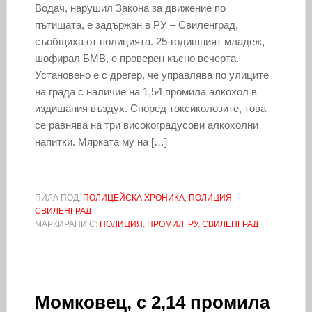
Водач, нарушил Закона за движение по
пътищата, е задържан в РУ – Свиленград,
съобщиха от полицията. 25-годишният младеж,
шофирал БМВ, е проверен късно вечерта.
Установено е с дрегер, че управлява по улиците
на града с наличие на 1,54 промила алкохол в
издишания въздух. Според токсиколозите, това
се равнява на три високоградусови алкохолни
напитки. Мярката му на […]
ПИЛА ПОД:
ПОЛИЦЕЙСКА ХРОНИКА
,
ПОЛИЦИЯ
,
СВИЛЕНГРАД
МАРКИРАНИ С:
ПОЛИЦИЯ
,
ПРОМИЛ
,
РУ
,
СВИЛЕНГРАД
Момковец, с 2,14 промила