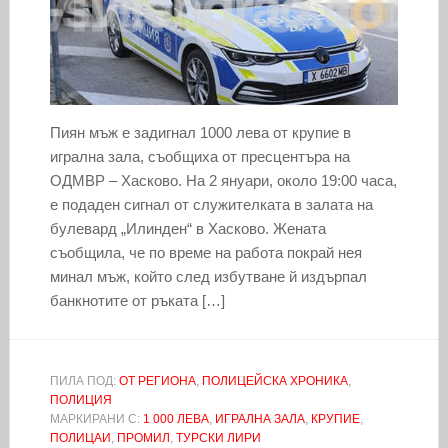
Пиян мъж е задигнал 1000 лева от крупие в
игрална зала, съобщиха от пресцентъра на
ОДМВР – Хасково. На 2 януари, около 19:00 часа,
е подаден сигнал от служителката в залата на
булевард „Илинден“ в Хасково. Жената
съобщила, че по време на работа покрай нея
минал мъж, който след избутване й издърпал
банкнотите от ръката […]
ПИЛА ПОД:
ОТ РЕГИОНА
,
ПОЛИЦЕЙСКА ХРОНИКА
,
ПОЛИЦИЯ
МАРКИРАНИ С:
1 000 ЛЕВА
,
ИГРАЛНА ЗАЛА
,
КРУПИЕ
,
ПОЛИЦАИ
,
ПРОМИЛ
,
ТУРСКИ ЛИРИ