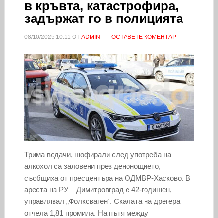
в кръвта, катастрофира,
задържат го в полицията
08/10/2025
10:11
ОТ
ADMIN
ОСТАВЕТЕ КОМЕНТАР
Трима водачи, шофирали след употреба на
алкохол са заловени през денонощието,
съобщиха от пресцентъра на ОДМВР-Хасково. В
ареста на РУ – Димитровград е 42-годишен,
управлявал „Фолксваген“. Скалата на дрегера
отчела 1,81 промила. На пътя между