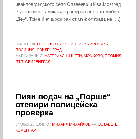
ивайловградското село Славеево и Ивайловград
е установен самокатастрофирал лек автомобил
„Деу“. Той е бил шофиран от мъж от града на […]
ПИЛА ПОД:
ОТ РЕГИОНА
,
ПОЛИЦЕЙСКА ХРОНИКА
,
ПОЛИЦИЯ
,
СВИЛЕНГРАД
МАРКИРАНИ С:
МАТЕРИАЛНИ ЩЕТИ
,
МОМКОВО
,
ПРОМИЛ
,
ПТП
,
СВИЛЕНГРАД
Пиян водач на „Порше“
отсвири полицейска
проверка
04/09/2025
10:40
ОТ
МИХАИЛ МИХАЙЛОВ
ОСТАВЕТЕ
КОМЕНТАР