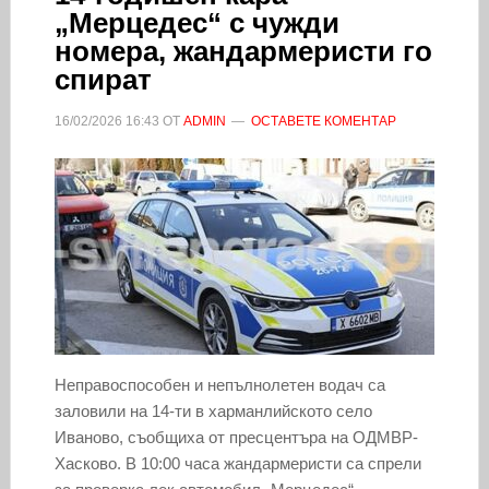
„Мерцедес“ с чужди
номера, жандармеристи го
спират
16/02/2026
16:43
ОТ
ADMIN
ОСТАВЕТЕ КОМЕНТАР
Неправоспособен и непълнолетен водач са
заловили на 14-ти в харманлийското село
Иваново, съобщиха от пресцентъра на ОДМВР-
Хасково. В 10:00 часа жандармеристи са спрели