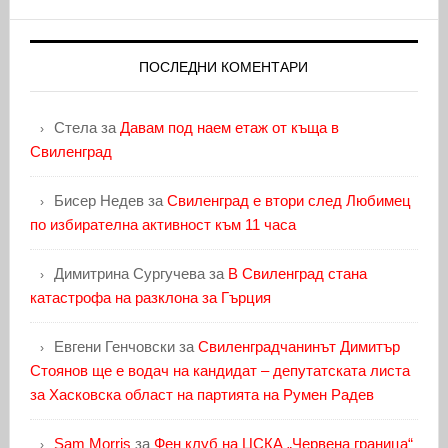
ПОСЛЕДНИ КОМЕНТАРИ
Стела
за
Давам под наем етаж от къща в
Свиленград
Бисер Недев
за
Свиленград е втори след Любимец
по избирателна активност към 11 часа
Димитрина Сургучева
за
В Свиленград стана
катастрофа на разклона за Гърция
Евгени Генчовски
за
Свиленградчанинът Димитър
Стоянов ще е водач на кандидат – депутатската листа
за Хасковска област на партията на Румен Радев
Sam Morris
за
Фен клуб на ЦСКА „Червена граница“