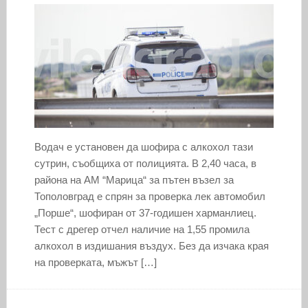
Водач е установен да шофира с алкохол тази
сутрин, съобщиха от полицията. В 2,40 часа, в
района на АМ “Марица“ за пътен възел за
Тополовград е спрян за проверка лек автомобил
„Порше“, шофиран от 37-годишен харманлиец.
Тест с дрегер отчел наличие на 1,55 промила
алкохол в издишания въздух. Без да изчака края
на проверката, мъжът […]