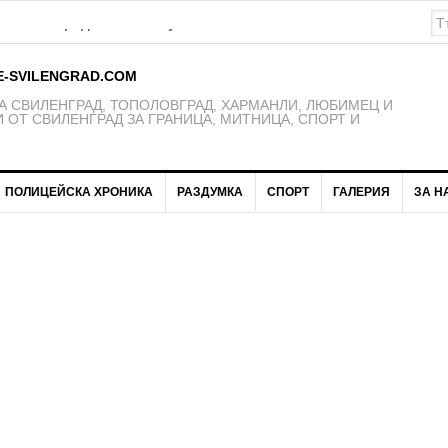
К Свиленград – 1921 получават нови екипи
E-SVILENGRAD.COM
 СВИЛЕНГРАД, ТОПОЛОВГРАД, ХАРМАНЛИ, ЛЮБИМЕЦ И
 ОТ СВИЛЕНГРАД ЗА ГРАНИЦА, МИТНИЦА, СПОРТ И
ПОЛИЦЕЙСКА ХРОНИКА
РАЗДУМКА
СПОРТ
ГАЛЕРИЯ
ЗА Н