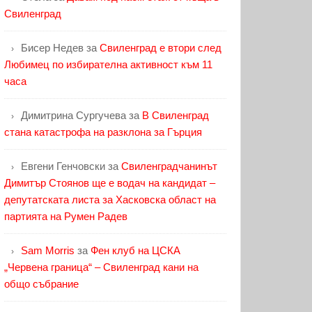
Свиленград
Бисер Недев
за
Свиленград е втори след
Любимец по избирателна активност към 11
часа
Димитрина Сургучева
за
В Свиленград
стана катастрофа на разклона за Гърция
Евгени Генчовски
за
Свиленградчанинът
Димитър Стоянов ще е водач на кандидат –
депутатската листа за Хасковска област на
партията на Румен Радев
Sam Morris
за
Фен клуб на ЦСКА
„Червена граница“ – Свиленград кани на
общо събрание