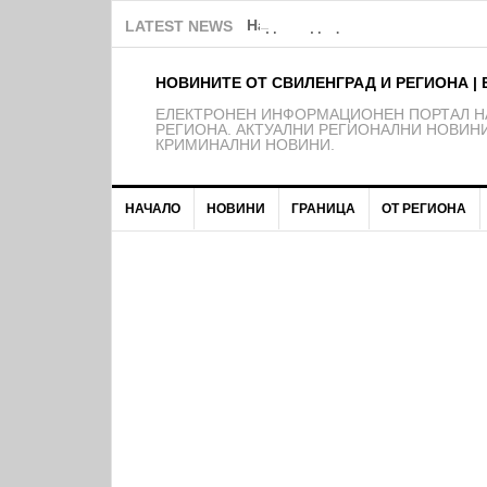
Над 150 деца от школата на Ф
LATEST NEWS
НОВИНИТЕ ОТ СВИЛЕНГРАД И РЕГИОНА | 
EЛЕКТРОНЕН ИНФОРМАЦИОНЕН ПОРТАЛ НА
РЕГИОНА. АКТУАЛНИ РЕГИОНАЛНИ НОВИНИ
КРИМИНАЛНИ НОВИНИ.
НАЧАЛО
НОВИНИ
ГРАНИЦА
ОТ РЕГИОНА