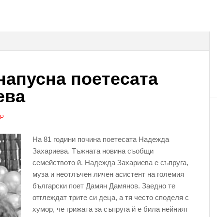
 напусна поетесата
ева
АР
На 81 години почина поетесата Надежда
Захариева. Тъжната новина съобщи
семейството й. Надежда Захариева е съпруга,
муза и неотлъчен личен асистент на големия
български поет Дамян Дамянов. Заедно те
отглеждат трите си деца, а тя често споделя с
хумор, че грижата за съпруга й е била нейният