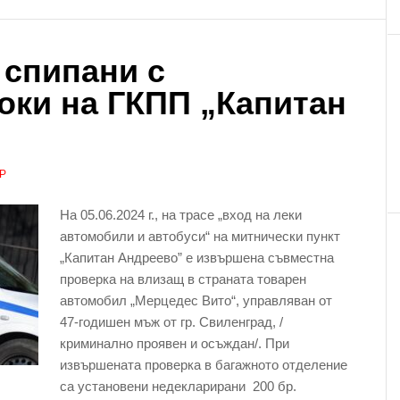
 спипани с
оки на ГКПП „Капитан
Р
На 05.06.2024 г., на трасе „вход на леки
автомобили и автобуси“ на митнически пункт
„Капитан Андреево” е извършена съвместна
проверка на влизащ в страната товарен
автомобил „Мерцедес Вито“, управляван от
47-годишен мъж от гр. Свиленград, /
криминално проявен и осъждан/. При
извършената проверка в багажното отделение
са установени недекларирани 200 бр.