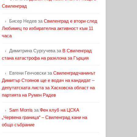
Свиленград
Бисер Недев
за
Свиленград е втори след
Любимец по избирателна активност към 11
часа
Димитрина Сургучева
за
В Свиленград
стана катастрофа на разклона за Гърция
Евгени Генчовски
за
Свиленградчанинът
Димитър Стоянов ще е водач на кандидат –
депутатската листа за Хасковска област на
партията на Румен Радев
Sam Morris
за
Фен клуб на ЦСКА
„Червена граница“ – Свиленград кани на
общо събрание