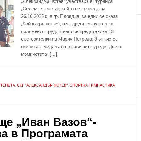
„Александър Фотев“ участваха в „турнира
„Седемте тепета“, който се проведе на
26.10.2025 г., в гр. Пловдив. за едни се оказа
„бойно кръщение“, а за други показател за
положения труд. В него се представиха 13
състезателки на Мария Петрова, 9 от тях се
окичиха с медали на различните уреди. Две от
момичетата- […]
 ТЕПЕТА
,
СКГ "АЛЕКСАНДЪР ФОТЕВ"
,
СПОРТНА ГИМНАСТИКА
ще „Иван Вазов“-
а в Програмата