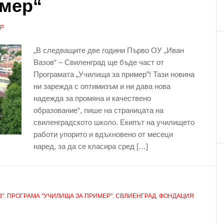
имер“
АР
„В следващите две години Първо ОУ „Иван
Вазов“ – Свиленград ще бъде част от
Програмата „Училища за пример”! Тази новина
ни зарежда с оптимизъм и ни дава нова
надежда за промяна и качествено
образование“, пише на страницата на
свиленградското школо. Екипът на училището
работи упорито и вдъхновено от месеци
наред, за да се класира сред […]
В"
,
ПРОГРАМА "УЧИЛИЩА ЗА ПРИМЕР"
,
СВЛИЕНГРАД
,
ФОНДАЦИЯ