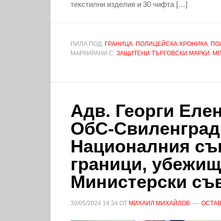
текстилни изделия и 30 чифта […]
ПИЛА ПОД:
ГРАНИЦА
,
ПОЛИЦЕЙСКА ХРОНИКА
,
ПО
МАРКИРАНИ С:
ЗАЩИТЕНИ ТЪРГОВСКИ МАРКИ
,
МП
Адв. Георги Еле
ОбС-Свиленград 
Националния съв
граници, убежищ
Министерски съ
30/05/2024
14:34
ОТ
МИХАИЛ МИХАЙЛОВ
ОСТАВ