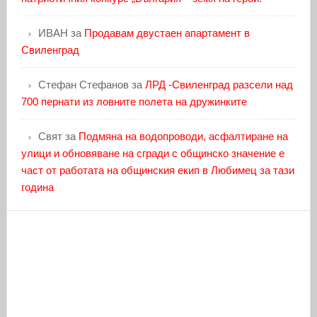
ИВАН
за
Продавам двустаен апартамент в
Свиленград
Стефан Стефанов
за
ЛРД -Свиленград разсели над
700 пернати из ловните полета на дружинките
Свят
за
Подмяна на водопроводи, асфалтиране на
улици и обновяване на сгради с общинско значение е
част от работата на общинския екип в Любимец за тази
година