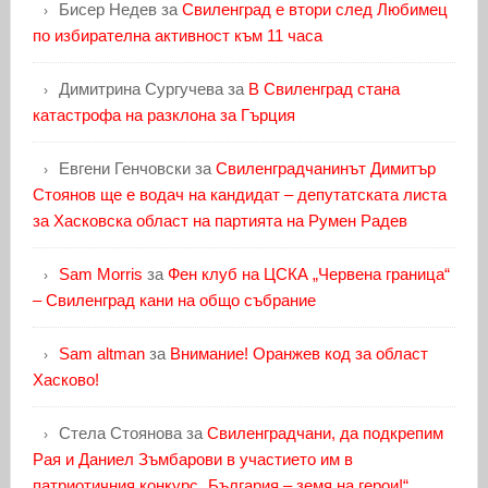
Бисер Недев
за
Свиленград е втори след Любимец
по избирателна активност към 11 часа
Димитрина Сургучева
за
В Свиленград стана
катастрофа на разклона за Гърция
Евгени Генчовски
за
Свиленградчанинът Димитър
Стоянов ще е водач на кандидат – депутатската листа
за Хасковска област на партията на Румен Радев
Sam Morris
за
Фен клуб на ЦСКА „Червена граница“
– Свиленград кани на общо събрание
Sam altman
за
Внимание! Оранжев код за област
Хасково!
Стела Стоянова
за
Свиленградчани, да подкрепим
Рая и Даниел Зъмбарови в участието им в
патриотичния конкурс „България – земя на герои!“