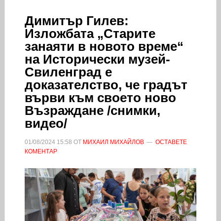
Димитър Гилев:
Изложбата „Старите
занаяти в новото време“
на Исторически музей-
Свиленград е
доказателство, че градът
върви към своето ново
Възраждане /снимки,
видео/
01/08/2024
15:58
ОТ
МИХАИЛ МИХАЙЛОВ
ОСТАВЕТЕ
КОМЕНТАР