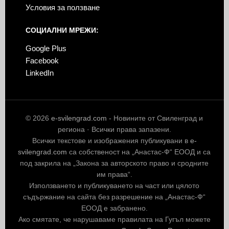
Условия за ползване
СОЦИАЛНИ МРЕЖИ:
Google Plus
Facebook
LinkedIn
© 2026
e-svilengrad.com
- Новините от Свиленград и
региона · Всички права запазени.
Всички текстове и изображения публикувани в
e-
svilengrad.com
са собственост на „Анастас-Ф“ ЕООД и са
под закрила на „Закона за авторското право и сродните
им права“.
Използването и публикуването на част или цялото
съдържание на сайта без разрешение на „Анастас-Ф“
ЕООД е забранено.
Ако смятате, че нарушаваме правилата на Гугъл можете