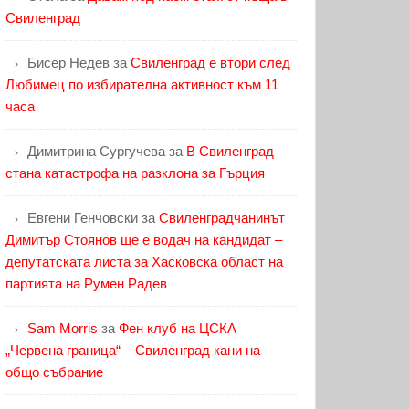
Свиленград
Бисер Недев
за
Свиленград е втори след
Любимец по избирателна активност към 11
часа
Димитрина Сургучева
за
В Свиленград
стана катастрофа на разклона за Гърция
Евгени Генчовски
за
Свиленградчанинът
Димитър Стоянов ще е водач на кандидат –
депутатската листа за Хасковска област на
партията на Румен Радев
Sam Morris
за
Фен клуб на ЦСКА
„Червена граница“ – Свиленград кани на
общо събрание