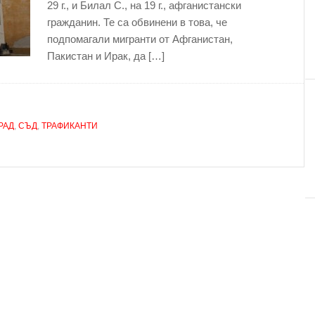
29 г., и Билал С., на 19 г., афганистански
гражданин. Те са обвинени в това, че
подпомагали мигранти от Афганистан,
Пакистан и Ирак, да […]
РАД
,
СЪД
,
ТРАФИКАНТИ