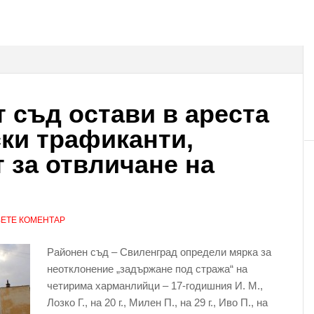
 съд остави в ареста
ки трафиканти,
т за отвличане на
ЕТЕ КОМЕНТАР
Районен съд – Свиленград определи мярка за
неотклонение „задържане под стража“ на
четирима харманлийци – 17-годишния И. М.,
Лозко Г., на 20 г., Милен П., на 29 г., Иво П., на