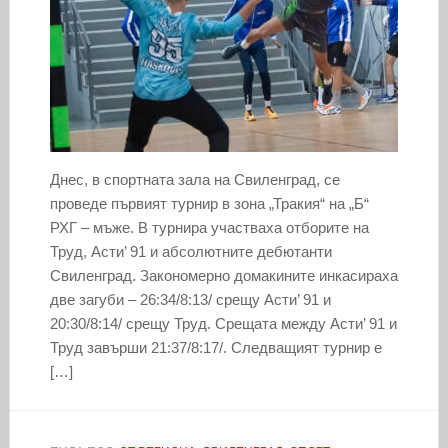
Днес, в спортната зала на Свиленград, се
проведе първият турнир в зона „Тракия“ на „Б“
РХГ – мъже. В турнира участваха отборите на
Труд, Асти’ 91 и абсолютните дебютанти
Свиленград. Закономерно домакините инкасираха
две загуби – 26:34/8:13/ срещу Асти’ 91 и
20:30/8:14/ срещу Труд. Срещата между Асти’ 91 и
Труд завърши 21:37/8:17/. Следващият турнир е
[…]