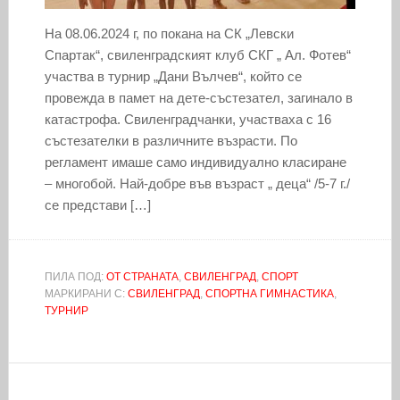
На 08.06.2024 г, по покана на СК „Левски
Спартак“, свиленградският клуб СКГ „ Ал. Фотев“
участва в турнир „Дани Вълчев“, който се
провежда в памет на дете-състезател, загинало в
катастрофа. Свиленградчанки, участваха с 16
състезателки в различните възрасти. По
регламент имаше само индивидуално класиране
– многобой. Най-добре във възраст „ деца“ /5-7 г./
се представи […]
ПИЛА ПОД:
ОТ СТРАНАТА
,
СВИЛЕНГРАД
,
СПОРТ
МАРКИРАНИ С:
СВИЛЕНГРАД
,
СПОРТНА ГИМНАСТИКА
,
ТУРНИР