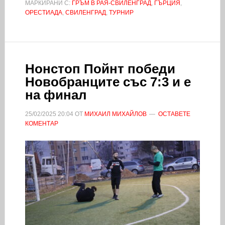
МАРКИРАНИ С:
ГРЪМ В РАЯ-СВИЛЕНГРАД
,
ГЪРЦИЯ
,
ОРЕСТИАДА
,
СВИЛЕНГРАД
,
ТУРНИР
Нонстоп Пойнт победи
Новобранците със 7:3 и е
на финал
25/02/2025
20:04
ОТ
МИХАИЛ МИХАЙЛОВ
ОСТАВЕТЕ
КОМЕНТАР