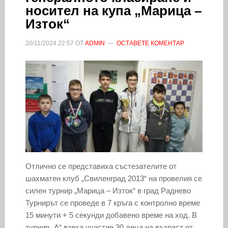
носител на купа „Марица –
Изток“
20/11/2024
22:57
ОТ
ADMIN
ОСТАВЕТЕ КОМЕНТАР
Отлично се представиха състезателите от
шахматен клуб „Свиленград 2013“ на провелия се
силен турнир „Марица – Изток“ в град Раднево
Турнирът се проведе в 7 кръга с контролно време
15 минути + 5 секунди добавено време на ход. В
турнир „А“ взеха участие 30 деца на възраст от