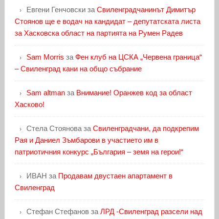
Евгени Генчовски
за
Свиленградчанинът Димитър
Стоянов ще е водач на кандидат – депутатската листа
за Хасковска област на партията на Румен Радев
Sam Morris
за
Фен клуб на ЦСКА „Червена граница“
– Свиленград кани на общо събрание
Sam altman
за
Внимание! Оранжев код за област
Хасково!
Стела Стоянова
за
Свиленградчани, да подкрепим
Рая и Даниел Зъмбарови в участието им в
патриотичния конкурс „България – земя на герои!“
ИВАН
за
Продавам двустаен апартамент в
Свиленград
Стефан Стефанов
за
ЛРД -Свиленград разсели над