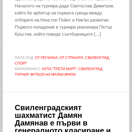
Началото на турнира даде Светослав Димитров,
който бе арбитър на първата среща между
отборите на Нонстоп Пойнт и Ник’во развитие.
Първото попадение в турнира реализира Петър
Кръстев, който поведе съотборниците […]
ПИЛА ПОД:
ОТ РЕГИОНА
,
ОТ СТРАНАТА
,
СВИЛЕНГРАД
,
СПОРТ
МАРКИРАНИ С:
КУПА "ТРЕТИ МАРТ"
,
СВИЛЕНГРАД
,
ТУРНИР
,
ФУТБОЛ НА МАЛКИ ВРАТИ
Свиленградският
шахматист Дамян
Дамянав е първи в
генералното класиране и