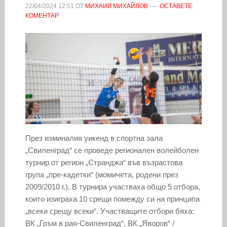
22/04/2024
12:51
ОТ
МИХАИЛ МИХАЙЛОВ
ОСТАВЕТЕ
КОМЕНТАР
През изминалия уикенд в спортна зала
„Свиленград“ се проведе регионален волейболен
турнир от регион „Странджа“ във възрастова
група „пре-кадетки“ (момичета, родени през
2009/2010 г.). В турнира участваха общо 5 отбора,
които изиграха 10 срещи помежду си на принципа
„всеки срещу всеки“. Участващите отбори бяха:
ВК „Гръм в рая-Свиленград“, ВК „Яворов“ /