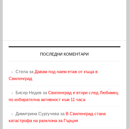
ПОСЛЕДНИ КОМЕНТАРИ
Стела
за
Давам под наем етаж от къща в
Свиленград
Бисер Недев
за
Свиленград е втори след Любимец
по избирателна активност към 11 часа
Димитрина Сургучева
за
В Свиленград стана
катастрофа на разклона за Гърция