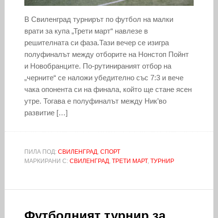
В Свиленград турнирът по футбол на малки
врати за купа „Трети март“ навлезе в
решителната си фаза.Тази вечер се изигра
полуфиналът между отборите на Нонстоп Пойнт
и Новобранците. По-рутинираният отбор на
„черните“ се наложи убедително със 7:3 и вече
чака опонента си на финала, който ще стане ясен
утре. Тогава е полуфиналът между Ник’во
развитие […]
ПИЛА ПОД:
СВИЛЕНГРАД
,
СПОРТ
МАРКИРАНИ С:
СВИЛЕНГРАД
,
ТРЕТИ МАРТ
,
ТУРНИР
Футболният турнир за