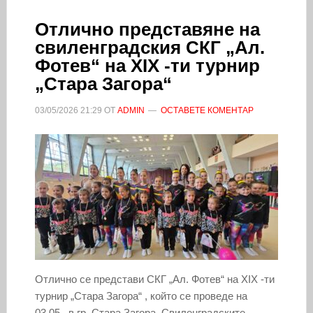
Отлично представяне на
свиленградския СКГ „Ал.
Фотев“ на XIX -ти турнир
„Стара Загора“
03/05/2026
21:29
ОТ
ADMIN
ОСТАВЕТЕ КОМЕНТАР
Отлично се представи СКГ „Ал. Фотев“ на XIX -ти
турнир „Стара Загора“ , който се проведе на
03.05., в гр. Стара Загора. Свиленградските