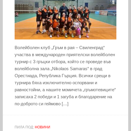
Волейболен клуб „Гръм в рая – Свиленград“
участва в международен приятелски волейболен
турнир с 3 гръцки отбора, който се проведе във
волейболна зала „Nikolaos Samaras“ в град
Орестиада, Република Гърция. Всички срещи в
турнира бяха изключително оспорвани и
равностойни, а нашите момичета „гръмотевиците“
записаха 2 победи и 1 загуба и благодарение на
по-доброто си геймово […]
ПИЛА ПОД:
НОВИНИ