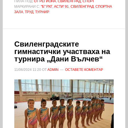
ПИЛА ПОД:
ОТ РЕГИОНА
,
СВИЛЕНГРАД
,
СПОРТ
МАРКИРАНИ С:
"Б" РХГ
,
АСТИ' 91
,
СВИЛЕНГРАД
,
СПОРТНА
ЗАЛА
,
ТРУД
,
ТУРНИР
Свиленградските
гимнастички участваха на
турнира „Дани Вълчев“
11/06/2024
11:20
ОТ
ADMIN
ОСТАВЕТЕ КОМЕНТАР