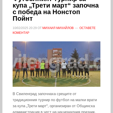
купа „Трети март“ започна
с победа на Нонстоп
Пойнт
10/02/2025
20:29
ОТ
МИХАИЛ МИХАЙЛОВ
ОСТАВЕТЕ
КОМЕНТАР
В Свиленград започнаха срещите от
традиционния турнир по футбол на малки врати
за купа „Трети март“, организиран от Общинска
администрация в чест на националния празник.