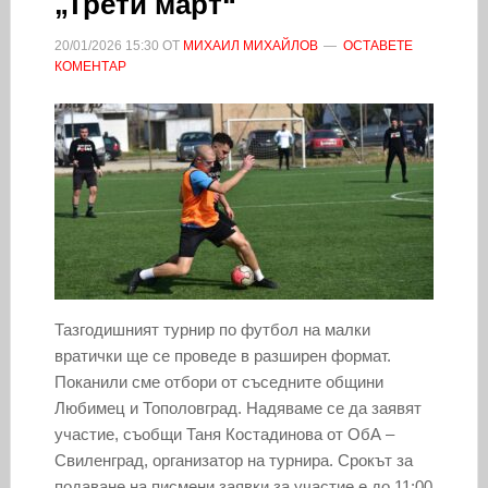
„Трети март“
20/01/2026
15:30
ОТ
МИХАИЛ МИХАЙЛОВ
ОСТАВЕТЕ
КОМЕНТАР
Тазгодишният турнир по футбол на малки
вратички ще се проведе в разширен формат.
Поканили сме отбори от съседните общини
Любимец и Тополовград. Надяваме се да заявят
участие, съобщи Таня Костадинова от ОбА –
Свиленград, организатор на турнира. Срокът за
подаване на писмени заявки за участие е до 11:00