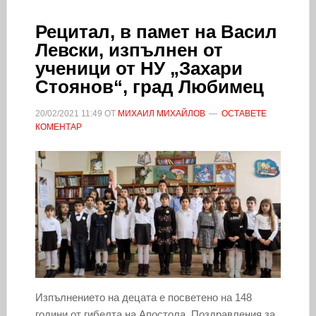
Рецитал, в памет на Васил
Левски, изпълнен от
ученици от НУ „Захари
Стоянов“, град Любимец
20/02/2021
11:49
ОТ
МИХАИЛ МИХАЙЛОВ
ОСТАВЕТЕ
КОМЕНТАР
Изпълнението на децата е посветено на 148
години от гибелта на Апостола. Поздравления за