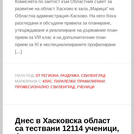
Комисията по заетост към Областния съвет за
развитие на област Хасково в зала „Марица“ на
Областна администрация-Хасково. На него бяха
разгледани и обсъдени правила за планиране,
утвърждаване и реализиране на държавния план-
прием за VIII клас и на допълнителния план
прием за XI в неспециализираните профилирани
[…]
ПИЛА ПОД:
ОТ РЕГИОНА
,
РАЗДУМКА
,
СВИЛЕНГРАД
МАРКИРАНИ С:
КЛАС
,
ПАРАЛЕЛКИ
,
ПРАФИЛИРАНИ
,
ПРОФЕСИОНАЛНО
,
СВИЛЕНГРАД
,
УЧЕНИЦИ
Днес в Хасковска област
са тествани 12114 ученици,