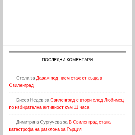
ПОСЛЕДНИ КОМЕНТАРИ
Стела
за
Давам под наем етаж от къща в
Свиленград
Бисер Недев
за
Свиленград е втори след Любимец
по избирателна активност към 11 часа
Димитрина Сургучева
за
В Свиленград стана
катастрофа на разклона за Гърция