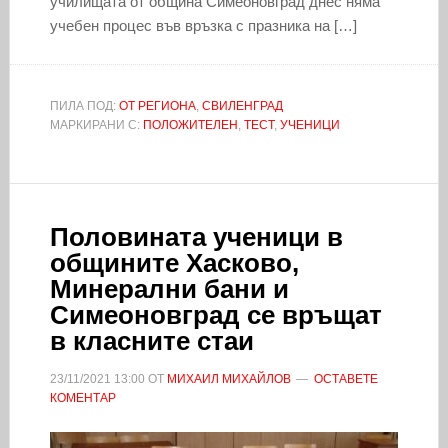
училищата от община Симеоновград днес няма
учебен процес във връзка с празника на […]
ПИЛА ПОД:
ОТ РЕГИОНА
,
СВИЛЕНГРАД
МАРКИРАНИ С:
ПОЛОЖИТЕЛЕН
,
ТЕСТ
,
УЧЕНИЦИ
Половината ученици в
общините Хасково,
Минерални бани и
Симеоновград се връщат
в класните стаи
23/11/2021
13:00
ОТ
МИХАИЛ МИХАЙЛОВ
ОСТАВЕТЕ
КОМЕНТАР