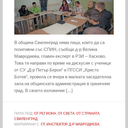
В община Свиленград няма лица, които да са
позитивни със СПИН, съобщи д-р Велина
Мавродиева, главен експерт в РЗИ – Хасково.
Това тя направи по време на дискусия с ученици
от СУ „Д-р Петър Берон“ и ПГССИ „Христо
Ботев“, провела се вчера в малката заседателна
зала на общинската администрация в граничния
град. В своето изложение […]
ПИЛА ПОД:
ОТ РЕГИОНА
,
ОТ СВЕТА
,
ОТ СТРАНАТА
,
СВИЛЕНГРАД
МАРКИРАНИ С:
ГЛ. ИНСПЕКТОР
,
Д-Р МАВРОДИЕВА
,