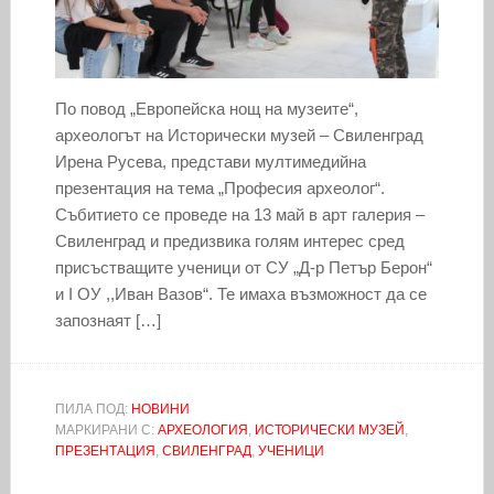
По повод „Европейска нощ на музеите“,
археологът на Исторически музей – Свиленград
Ирена Русева, представи мултимедийна
презентация на тема „Професия археолог“.
Събитието се проведе на 13 май в арт галерия –
Свиленград и предизвика голям интерес сред
присъстващите ученици от СУ „Д-р Петър Берон“
и I ОУ ,,Иван Вазов“. Те имаха възможност да се
запознаят […]
ПИЛА ПОД:
НОВИНИ
МАРКИРАНИ С:
АРХЕОЛОГИЯ
,
ИСТОРИЧЕСКИ МУЗЕЙ
,
ПРЕЗЕНТАЦИЯ
,
СВИЛЕНГРАД
,
УЧЕНИЦИ