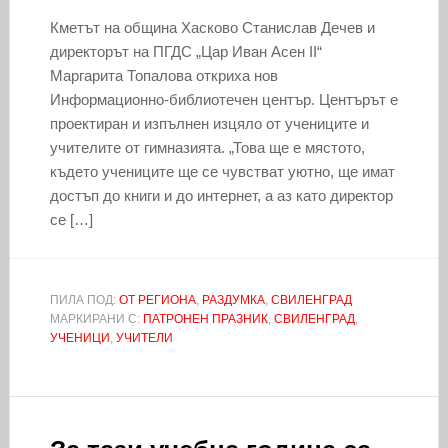
Кметът на община Хасково Станислав Дечев и
директорът на ПГДС „Цар Иван Асен II“
Маргарита Топалова откриха нов
Информационно-библиотечен център. Центърът е
проектиран и изпълнен изцяло от учениците и
учителите от гимназията. „Това ще е мястото,
където учениците ще се чувстват уютно, ще имат
достъп до книги и до интернет, а аз като директор
се […]
ПИЛА ПОД:
ОТ РЕГИОНА
,
РАЗДУМКА
,
СВИЛЕНГРАД
МАРКИРАНИ С:
ПАТРОНЕН ПРАЗНИК
,
СВИЛЕНГРАД
,
УЧЕНИЦИ
,
УЧИТЕЛИ