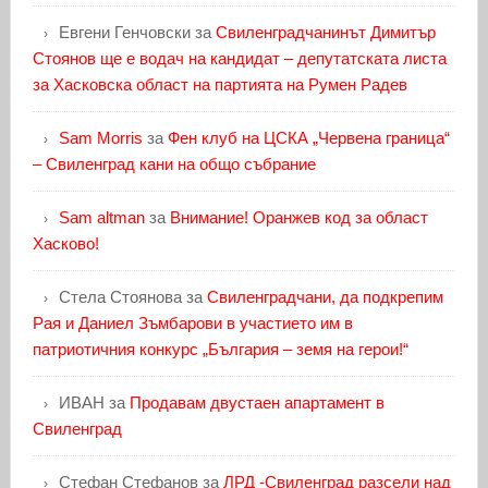
Евгени Генчовски
за
Свиленградчанинът Димитър
Стоянов ще е водач на кандидат – депутатската листа
за Хасковска област на партията на Румен Радев
Sam Morris
за
Фен клуб на ЦСКА „Червена граница“
– Свиленград кани на общо събрание
Sam altman
за
Внимание! Оранжев код за област
Хасково!
Стела Стоянова
за
Свиленградчани, да подкрепим
Рая и Даниел Зъмбарови в участието им в
патриотичния конкурс „България – земя на герои!“
ИВАН
за
Продавам двустаен апартамент в
Свиленград
Стефан Стефанов
за
ЛРД -Свиленград разсели над