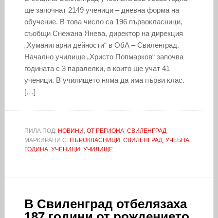
ще започнат 2149 ученици – дневна форма на
обучение. В това число са 196 първокласници,
съобщи Снежана Янева, директор на дирекция
„Хуманитарни дейности“ в ОбА – Свиленград.
Начално училище „Христо Попмарков“ започва
годината с 3 паралелки, в които ще учат 41
ученици. В училището няма да има първи клас.
[…]
ПИЛА ПОД:
НОВИНИ
,
ОТ РЕГИОНА
,
СВИЛЕНГРАД
МАРКИРАНИ С:
ПЪРОКЛАСНИЦИ
,
СВИЛЕНГРАД
,
УЧЕБНА
ГОДИНА
,
УЧЕНИЦИ
,
УЧИЛИЩЕ
В Свиленград отбелязаха
187 години от рождението