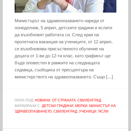
Министърът на здравеопазването нареди от
понеделник, 5 април, детските градини и яслите
да възобновят работата си. След края на
пролетната ваканция на учениците, от 12 април,
се възобновява присъственото обучение на
децата от 1-ви до 12-ти клас, като графикът ще
бъде оповестен в рамките на следващата
седмица, съобщиха от пресцентъра на
министерството на здравеопазването. Също […]
ПИЛА ПОД:
НОВИНИ
,
ОТ СТРАНАТА
,
СВИЛЕНГРАД
МАРКИРАНИ С:
ДЕТСКИ ГРАДИНИ
,
МЕРКИ
,
МИНИСТЪР НА
ЗДРАВЕОПАЗВАНЕТО
,
СВИЛЕНГРАД
,
УЧЕНИЦИ
,
ЯСЛИ