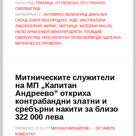
ПИЛА ПОД:
ГРАНИЦА
,
ОТ РЕГИОНА
,
ОТ СТРАНАТА
,
СВИЛЕНГРАД
МАРКИРАНИ С:
АНТИФРИЗ
,
ВЕЛИНГРАД
,
ДАНЪЧЕН
СКЛАД
,
ЕНЕРГИЕН ПРОДУКТ
,
ЗАДС
,
ИНСПЕКТОРИ
,
ЛАБОРАТОРИЯ
,
МИРИС
,
МИТНИЦА
,
МОТОРНИ МАСЛА
,
НЕЛЕГАРНИ ЕНЕРГИЙНИ ПРОДУКТИ
,
ПЛОВДИВ
,
СВИЛЕНГРАД
,
ТКПП КАПИТАН ПЕТКО ВОЙВОДА
,
ЩАТЕЛНА
МИТНИЧЕСКА ПРОВЕРКА
Митническите служители
на МП „Капитан
Андреево” откриха
контрабандни златни и
сребърни накити за близо
322 000 лева
08/08/2023
15:04
ОТ
МИХАИЛ МИХАЙЛОВ
ОСТАВЕТЕ
КОМЕНТАР