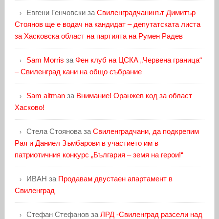
Евгени Генчовски
за
Свиленградчанинът Димитър
Стоянов ще е водач на кандидат – депутатската листа
за Хасковска област на партията на Румен Радев
Sam Morris
за
Фен клуб на ЦСКА „Червена граница“
– Свиленград кани на общо събрание
Sam altman
за
Внимание! Оранжев код за област
Хасково!
Стела Стоянова
за
Свиленградчани, да подкрепим
Рая и Даниел Зъмбарови в участието им в
патриотичния конкурс „България – земя на герои!“
ИВАН
за
Продавам двустаен апартамент в
Свиленград
Стефан Стефанов
за
ЛРД -Свиленград разсели над