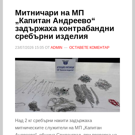
Митничари на МП
„Капитан Андреево“
задържаха контрабандни
сребърни изделия
23/07/2026
15:05
ОТ
ADMIN
ОСТАВЕТЕ КОМЕНТАР
Над 2 кг сребърни накити задържаха
митническите служители на МП „Капитан
Андреево“, община Свиленград, при проверка на