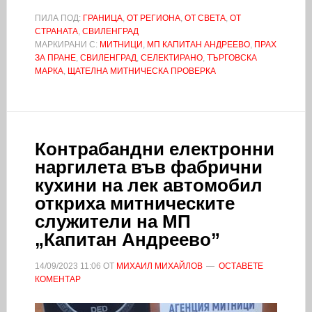
ПИЛА ПОД:
ГРАНИЦА
,
ОТ РЕГИОНА
,
ОТ СВЕТА
,
ОТ
СТРАНАТА
,
СВИЛЕНГРАД
МАРКИРАНИ С:
МИТНИЦИ
,
МП КАПИТАН АНДРЕЕВО
,
ПРАХ
ЗА ПРАНЕ
,
СВИЛЕНГРАД
,
СЕЛЕКТИРАНО
,
ТЪРГОВСКА
МАРКА
,
ЩАТЕЛНА МИТНИЧЕСКА ПРОВЕРКА
Контрабандни електронни
наргилета във фабрични
кухини на лек автомобил
откриха митническите
служители на МП
„Капитан Андреево”
14/09/2023
11:06
ОТ
МИХАИЛ МИХАЙЛОВ
ОСТАВЕТЕ
КОМЕНТАР