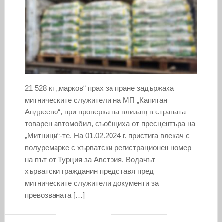
21 528 кг „марков“ прах за пране задържаха
митническите служители на МП „Капитан
Андреево“, при проверка на влизащ в страната
товарен автомобил, съобщиха от пресцентъра на
„Митници“-те. На 01.02.2024 г. пристига влекач с
полуремарке с хърватски регистрационен номер
на път от Турция за Австрия. Водачът –
хърватски гражданин представя пред
митническите служители документи за
превозваната […]