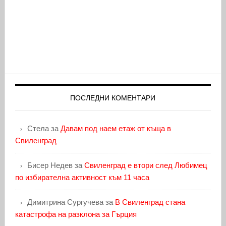
ПОСЛЕДНИ КОМЕНТАРИ
Стела
за
Давам под наем етаж от къща в
Свиленград
Бисер Недев
за
Свиленград е втори след Любимец
по избирателна активност към 11 часа
Димитрина Сургучева
за
В Свиленград стана
катастрофа на разклона за Гърция