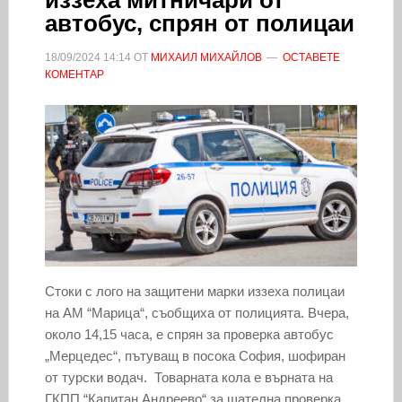
автобус, спрян от полицаи
18/09/2024
14:14
ОТ
МИХАИЛ МИХАЙЛОВ
ОСТАВЕТЕ
КОМЕНТАР
Стоки с лого на защитени марки иззеха полицаи
на АМ “Марица“, съобщиха от полицията. Вчера,
около 14,15 часа, е спрян за проверка автобус
„Мерцедес“, пътуващ в посока София, шофиран
от турски водач. Товарната кола е върната на
ГКПП “Капитан Андреево“ за щателна проверка,