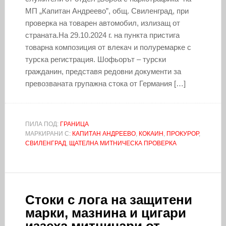
МП „Капитан Андреево”, общ. Свиленград, при
проверка на товарен автомобил, излизащ от
страната.На 29.10.2024 г. на пункта пристига
товарна композиция от влекач и полуремарке с
турска регистрация. Шофьорът – турски
гражданин, представя редовни документи за
превозваната групажна стока от Германия […]
ПИЛА ПОД:
ГРАНИЦА
МАРКИРАНИ С:
КАПИТАН АНДРЕЕВО
,
КОКАИН
,
ПРОКУРОР
,
СВИЛЕНГРАД
,
ЩАТЕЛНА МИТНИЧЕСКА ПРОВЕРКА
Стоки с лога на защитени
марки, мазнина и цигари
иззеха митничари от