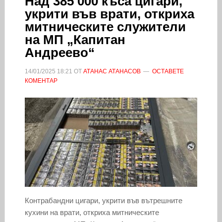
Над 385 000 къса цигари,
укрити във врати, откриха
митническите служители
на МП „Капитан
Андреево“
14/01/2025
18:21
ОТ
АТАНАС АТАНАСОВ
ОСТАВЕТЕ
КОМЕНТАР
Контрабандни цигари, укрити във вътрешните
кухини на врати, откриха митническите