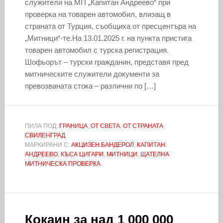
служители на МП „Капитан Андреево“ при
проверка на товарен автомобил, влизащ в
страната от Турция, съобщиха от пресцентъра на
„Митници“-те.На 13.01.2025 г. на пункта пристига
товарен автомобил с турска регистрация.
Шофьорът – турски гражданин, представя пред
митническите служители документи за
превозваната стока – различни по […]
ПИЛА ПОД:
ГРАНИЦА
,
ОТ СВЕТА
,
ОТ СТРАНАТА
,
СВИЛЕНГРАД
МАРКИРАНИ С:
АКЦИЗЕН БАНДЕРОЛ
,
КАПИТАН
АНДРЕЕВО
,
КЪСА ЦИГАРИ
,
МИТНИЦИ
,
ЩАТЕЛНА
МИТНИЧЕСКА ПРОВЕРКА
Кокаин за над 1 000 000