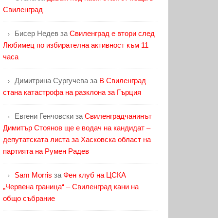
Свиленград
Бисер Недев
за
Свиленград е втори след
Любимец по избирателна активност към 11
часа
Димитрина Сургучева
за
В Свиленград
стана катастрофа на разклона за Гърция
Евгени Генчовски
за
Свиленградчанинът
Димитър Стоянов ще е водач на кандидат –
депутатската листа за Хасковска област на
партията на Румен Радев
Sam Morris
за
Фен клуб на ЦСКА
„Червена граница“ – Свиленград кани на
общо събрание