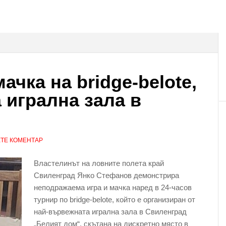
чка на bridge-belote,
 игрална зала в
ТЕ КОМЕНТАР
Властелинът на ловните полета край
Свиленград Янко Стефанов демонстрира
неподражаема игра и мачка наред в 24-часов
турнир по bridge-belote, който е организиран от
най-вървежната игрална зала в Свиленград
„Белият дом“, скътана на дискретно място в