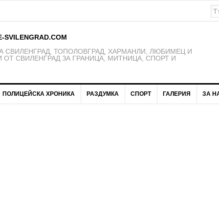
рити в дебрите на историята /снимки/
E-SVILENGRAD.COM
 СВИЛЕНГРАД, ТОПОЛОВГРАД, ХАРМАНЛИ, ЛЮБИМЕЦ И
 ОТ СВИЛЕНГРАД ЗА ГРАНИЦА, МИТНИЦА, СПОРТ И
ПОЛИЦЕЙСКА ХРОНИКА
РАЗДУМКА
СПОРТ
ГАЛЕРИЯ
ЗА Н