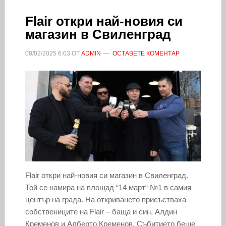
Flair откри най-новия си
магазин в Свиленград
08/02/2025
6:03
ОТ
ADMIN
ОСТАВЕТЕ КОМЕНТАР
Flair откри най-новия си магазин в Свиленград.
Той се намира на площад “14 март“ №1 в самия
център на града. На откриването присъстваха
собствениците на Flair – баща и син, Алдин
Кременов и Алберто Кременов. Събитието беше