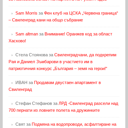
Sam Morris
за
Фен клуб на ЦСКА „Червена граница“
– Свиленград кани на общо събрание
Sam altman
за
Внимание! Оранжев код за област
Хасково!
Стела Стоянова
за
Свиленградчани, да подкрепим
Рая и Даниел Зъмбарови в участието им в
патриотичния конкурс „България – земя на герои!“
ИВАН
за
Продавам двустаен апартамент в
Свиленград
Стефан Стефанов
за
ЛРД -Свиленград разсели над
700 пернати из ловните полета на дружинките
Свят
за
Подмяна на водопроводи, асфалтиране на