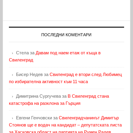
ПОСЛЕДНИ КОМЕНТАРИ
Стела
за
Давам под наем етаж от къща в
Свиленград
Бисер Недев
за
Свиленград е втори след Любимец
по избирателна активност към 11 часа
Димитрина Сургучева
за
В Свиленград стана
катастрофа на разклона за Гърция
Евгени Генчовски
за
Свиленградчанинът Димитър
Стоянов ще е водач на кандидат – депутатската листа
за Хасковска област на партията на Румен Радев