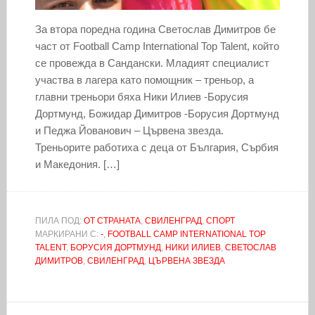
За втора поредна година Светослав Димитров бе
част от Football Camp International Top Talent, който
се провежда в Сандански. Младият специалист
участва в лагера като помощник – треньор, а
главни треньори бяха Ники Илиев -Борусия
Дортмунд, Божидар Димитров -Борусия Дортмунд
и Педжа Йованович – Цървена звезда.
Треньорите работиха с деца от България, Сърбия
и Македония. […]
ПИЛА ПОД:
ОТ СТРАНАТА
,
СВИЛЕНГРАД
,
СПОРТ
МАРКИРАНИ С:
-
,
FOOTBALL CAMP INTERNATIONAL TOP
TALENT
,
БОРУСИЯ ДОРТМУНД
,
НИКИ ИЛИЕВ
,
СВЕТОСЛАВ
ДИМИТРОВ
,
СВИЛЕНГРАД
,
ЦЪРВЕНА ЗВЕЗДА