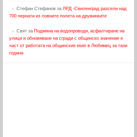
Стефан Стефанов
за
ЛРД -Свиленград разсели над
700 пернати из ловните полета на дружинките
Свят
за
Подмяна на водопроводи, асфалтиране на
улици и обновяване на сгради с общинско значение е
част от работата на общинския екип в Любимец за тази
година