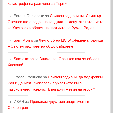
катастрофа на разклона за Гърция
Евгени Генчовски
за
Свиленградчанинът Димитър
Стоянов ще е водач на кандидат – депутатската листа
за Хасковска област на партията на Румен Радев
Sam Morris
за
Фен клуб на ЦСКА „Червена граница“
– Свиленград кани на общо събрание
Sam altman
за
Внимание! Оранжев код за област
Хасково!
Стела Стоянова
за
Свиленградчани, да подкрепим
Рая и Даниел Зъмбарови в участието им в
патриотичния конкурс „България – земя на герои!“
ИВАН
за
Продавам двустаен апартамент в
Свиленград