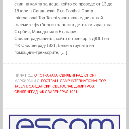
екип на кампа за деца, който се проведе от 13 до
18 юли в Сандански. Във Football Camp
International Top Talent участваха едни от най-
големите футболни таланти в детска възраст на
Сърбия, Македония и България.
Свиленградчанинът, който е треньор в ДЮШ на
ФК Свиленград-1921, беше в групата на
помощник-треньорите, […]
ПИЛА ПОД:
ОТ СТРАНАТА
,
СВИЛЕНГРАД
,
СПОРТ
МАРКИРАНИ С:
FOOTBALL CAMP INTERNATIONAL TOP
TALENT
,
САНДАНСКИ
,
СВЕТОСЛАВ ДИМИТРОВ
,
СВИЛЕНГРАД
,
ФК СВИЛЕНГРАД-1921