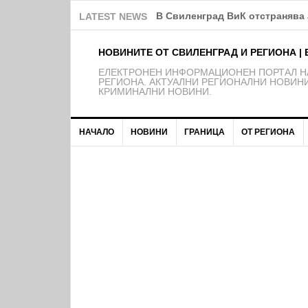
В Свиленград ВиК отстранява 
LATEST NEWS
НОВИНИТЕ ОТ СВИЛЕНГРАД И РЕГИОНА | 
EЛЕКТРОНЕН ИНФОРМАЦИОНЕН ПОРТАЛ НА
РЕГИОНА. АКТУАЛНИ РЕГИОНАЛНИ НОВИНИ
КРИМИНАЛНИ НОВИНИ.
НАЧАЛО
НОВИНИ
ГРАНИЦА
ОТ РЕГИОНА