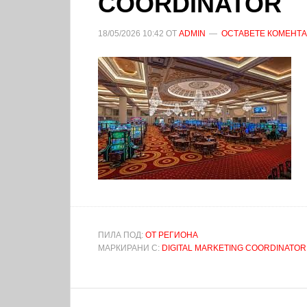
COORDINATOR
18/05/2026
10:42
ОТ
ADMIN
ОСТАВЕТЕ КОМЕНТ
ПИЛА ПОД:
ОТ РЕГИОНА
МАРКИРАНИ С:
DIGITAL MARKETING COORDINATOR