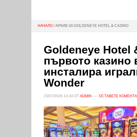
НАЧАЛО
/ АРХИВ ЗА:GOLDENEYE HOTEL & CASINO
Goldeneye Hotel 
първото казино 
инсталира играл
Wonder
23/07/2026
14:34
ОТ
ADMIN
ОСТАВЕТЕ КОМЕНТ