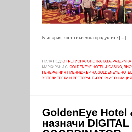
България, което въвежда продуктите […]
ПИЛА ПОД:
ОТ РЕГИОНА
,
ОТ СТРАНАТА
,
РАЗДУМКА
МАРКИРАНИ С:
GOLDENEYE HOTEL & CASINO
,
ВИС
ГЕНЕРАЛНИЯТ МЕНИДЖЪР НА GOLDENEYE HOTEL 
ХОТЕЛИЕРСКА И РЕСТОРАНТЬОРСКА АСОЦИАЦИЯ 
GoldenEye Hotel 
назначи DIGITA