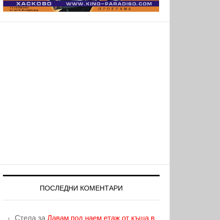
ПОСЛЕДНИ КОМЕНТАРИ
Стела
за
Давам под наем етаж от къща в