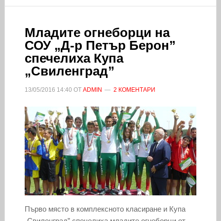
Младите огнеборци на
СОУ „Д-р Петър Берон”
спечелиха Купа
„Свиленград”
13/05/2016
14:40
ОТ
ADMIN
2 КОМЕНТАРИ
Първо място в комплексното класиране и Купа
„Свиленград” спечелиха младите огнеборци от