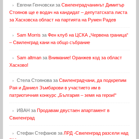
Евгени Генчовски
за
Свиленградчанинът Димитър
Стоянов ще е водач на кандидат – депутатската листа
за Хасковска област на партията на Румен Радев
Sam Morris
за
Фен клуб на ЦСКА „Червена граница“
– Свиленград кани на общо събрание
Sam altman
за
Внимание! Оранжев код за област
Хасково!
Стела Стоянова
за
Свиленградчани, да подкрепим
Рая и Даниел Зъмбарови в участието им в
патриотичния конкурс „България – земя на герои!“
ИВАН
за
Продавам двустаен апартамент в
Свиленград
Стефан Стефанов
за
ЛРД -Свиленград разсели над