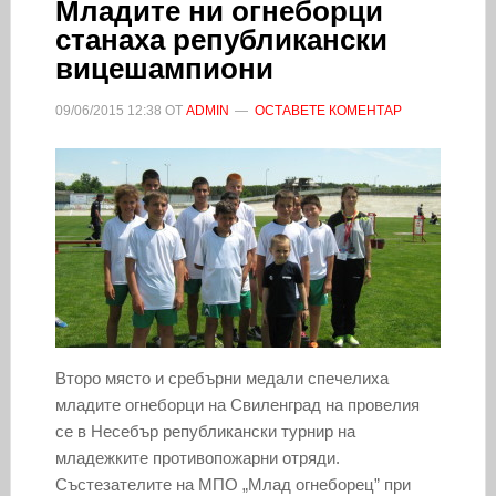
Младите ни огнеборци
станаха републикански
вицешампиони
09/06/2015
12:38
ОТ
ADMIN
ОСТАВЕТЕ КОМЕНТАР
Второ място и сребърни медали спечелиха
младите огнеборци на Свиленград на провелия
се в Несебър републикански турнир на
младежките противопожарни отряди.
Състезателите на МПО „Млад огнеборец” при