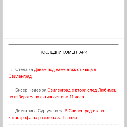
ПОСЛЕДНИ КОМЕНТАРИ
Стела
за
Давам под наем етаж от къща в
Свиленград
Бисер Недев
за
Свиленград е втори след Любимец
по избирателна активност към 11 часа
Димитрина Сургучева
за
В Свиленград стана
катастрофа на разклона за Гърция