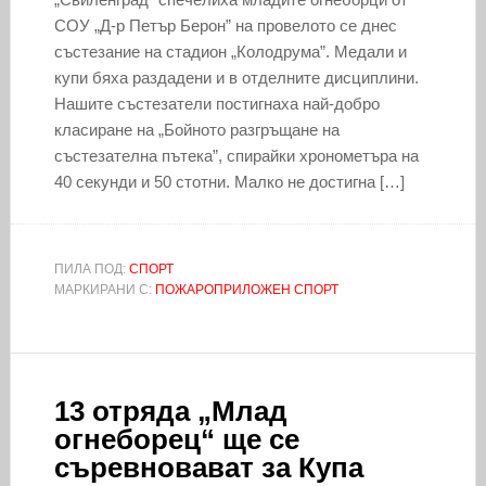
СОУ „Д-р Петър Берон” на провелото се днес
състезание на стадион „Колодрума”. Медали и
купи бяха раздадени и в отделните дисциплини.
Нашите състезатели постигнаха най-добро
класиране на „Бойното разгръщане на
състезателна пътека”, спирайки хронометъра на
40 секунди и 50 стотни. Малко не достигна […]
ПИЛА ПОД:
СПОРТ
МАРКИРАНИ С:
ПОЖАРОПРИЛОЖЕН СПОРТ
13 отряда „Млад
огнеборец“ ще се
съревновават за Купа