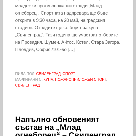
младежки противопожарни отряди „Млад
огнеборец“. Спортната надпревара ще бъде
открита в 9:30 часа, на 20 май, на градския
стадион. Отрядите ще се борят за купа
„Свиленград“. Тази година ще участват отборите
на Провадия, Шумен, Айтос, Котел, Стара Загора,
Пловдив, София /101-во […]
ПИЛА ПОД:
СВИЛЕНГРАД
,
СПОРТ
МАРКИРАНИ С:
КУПА
,
ПОЖАРОПРИЛОЖЕН СПОРТ
,
СВИЛЕНГРАД
Напълно обновеният
състав на „Млад
огнеборец“ – Свиленград