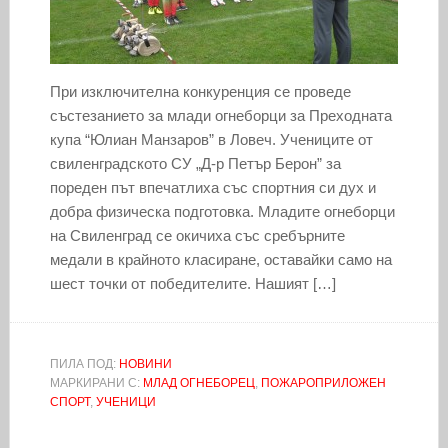
При изключителна конкуренция се проведе
състезанието за млади огнеборци за Преходната
купа “Юлиан Манзаров” в Ловеч. Учениците от
свиленградското СУ „Д-р Петър Берон” за
пореден път впечатлиха със спортния си дух и
добра физическа подготовка. Младите огнеборци
на Свиленград се окичиха със сребърните
медали в крайното класиране, оставайки само на
шест точки от победителите. Нашият […]
ПИЛА ПОД:
НОВИНИ
МАРКИРАНИ С:
МЛАД ОГНЕБОРЕЦ
,
ПОЖАРОПРИЛОЖЕН
СПОРТ
,
УЧЕНИЦИ