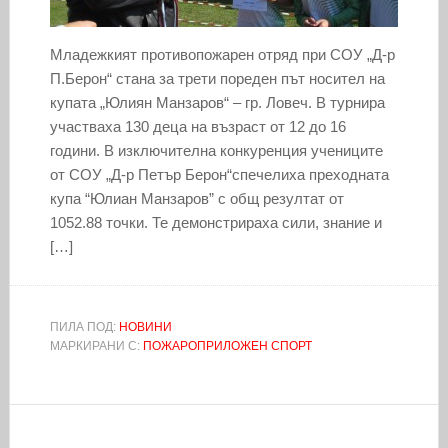
Младежкият противопожарен отряд при СОУ „Д-р
П.Берон“ стана за трети пореден път носител на
купата „Юлиян Манзаров“ – гр. Ловеч. В турнира
участваха 130 деца на възраст от 12 до 16
години. В изключителна конкуренция учениците
от СОУ „Д-р Петър Берон“спечелиха преходната
купа “Юлиан Манзаров” с общ резултат от
1052.88 точки. Те демонстрираха сили, знание и
[…]
ПИЛА ПОД:
НОВИНИ
МАРКИРАНИ С:
ПОЖАРОПРИЛОЖЕН СПОРТ