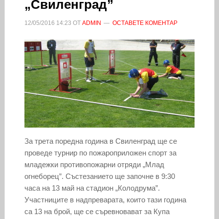
„Свиленград”
12/05/2016
14:23
ОТ
ADMIN
ОСТАВЕТЕ КОМЕНТАР
За трета поредна година в Свиленград ще се
проведе турнир по пожароприложен спорт за
младежки противопожарни отряди „Млад
огнеборец”. Състезанието ще започне в 9:30
часа на 13 май на стадион „Колодрума”.
Участниците в надпреварата, които тази година
са 13 на брой, ще се съревновават за Купа