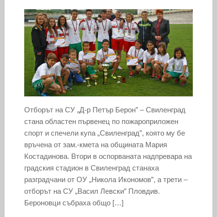
Отборът на СУ „Д-р Петър Берон” – Свиленград
стана областен първенец по пожароприложен
спорт и спечели купа „Свиленград”, която му бе
връчена от зам.-кмета на общината Мария
Костадинова. Втори в оспорваната надпревара на
градския стадион в Свиленград станаха
разградчани от ОУ „Никола Икономов”, а трети –
отборът на СУ „Васил Левски” Пловдив.
Бероновци събраха общо […]