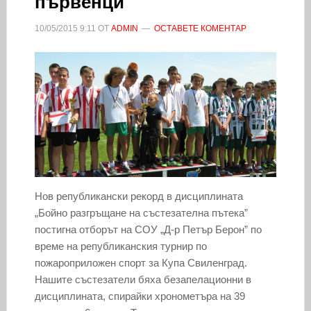
първенци
10/05/2015
9:11
ОТ
ADMIN
ОСТАВЕТЕ КОМЕНТАР
Нов републикански рекорд в дисциплината
„Бойно разгръщане на състезателна пътека”
постигна отборът на СОУ „Д-р Петър Берон” по
време на републиканския турнир по
пожароприложен спорт за Купа Свиленград.
Нашите състезатели бяха безапелационни в
дисциплината, спирайки хронометъра на 39