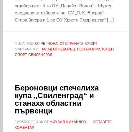
огнеборци от 9-то ОУ „Панайот Волов“ – Шумен,
следвани от отборите на СУ „П. К. Яворов“ –
Стара Загора и 1-во ОУ Христо Смирненски“ […]
ПИЛА ПОД:
ОТ РЕГИОНА
,
ОТ СТРАНАТА
,
СПОРТ
МАРКИРАНИ С:
МЛАД ОГНЕБОРЕЦ
,
ПОЖАРОПРИЛОЖЕН
СПОРТ
,
СВИЛЕНГРАД
Бероновци спечелиха
купа „Свиленград“ и
станаха областни
първенци
12/05/2017
13:38
ОТ
МИХАИЛ МИХАЙЛОВ
ОСТАВЕТЕ
КОМЕНТАР