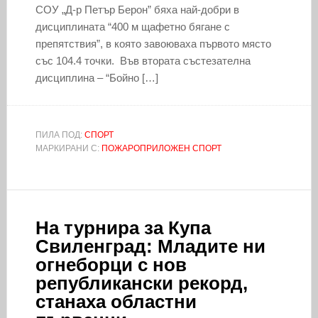
СОУ „Д-р Петър Берон” бяха най-добри в
дисциплината “400 м щафетно бягане с
препятствия”, в която завоюваха първото място
със 104.4 точки. Във втората състезателна
дисциплина – “Бойно […]
ПИЛА ПОД:
СПОРТ
МАРКИРАНИ С:
ПОЖАРОПРИЛОЖЕН СПОРТ
На турнира за Купа
Свиленград: Младите ни
огнеборци с нов
републикански рекорд,
станаха областни