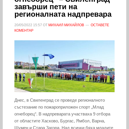
завърши пети на
регионалната надпревара
20/05/2022
15:57
ОТ
МИХАИЛ МИХАЙЛОВ
ОСТАВЕТЕ
КОМЕНТАР
Днес, в Свиленград се проведе регионалното
състезание по пожароприложен спорт „Млад
огнеборец“. В надпреварата участваха 9 отбора
от областите Хасково, Бургас, Ямбол, Варна,
Шумен и Стара Загора. Над всички бяха младите