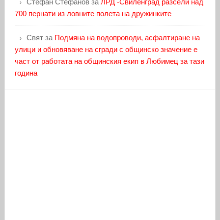
Стефан Стефанов
за
ЛРД -Свиленград разсели над
700 пернати из ловните полета на дружинките
Свят
за
Подмяна на водопроводи, асфалтиране на
улици и обновяване на сгради с общинско значение е
част от работата на общинския екип в Любимец за тази
година