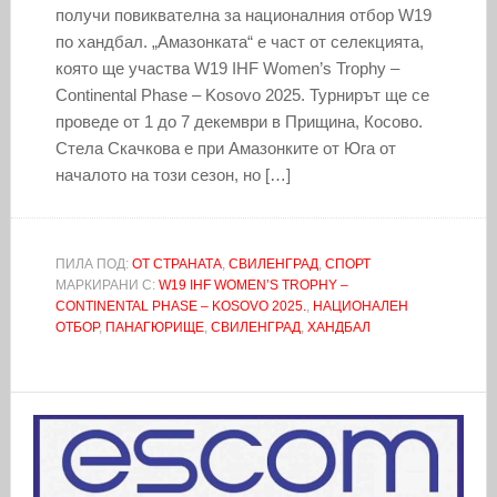
получи повиквателна за националния отбор W19
по хандбал. „Амазонката“ е част от селекцията,
която ще участва W19 IHF Women’s Trophy –
Continental Phase – Kosovo 2025. Турнирът ще се
проведе от 1 до 7 декември в Прищина, Косово.
Стела Скачкова е при Амазонките от Юга от
началото на този сезон, но […]
ПИЛА ПОД:
ОТ СТРАНАТА
,
СВИЛЕНГРАД
,
СПОРТ
МАРКИРАНИ С:
W19 IHF WOMEN’S TROPHY –
CONTINENTAL PHASE – KOSOVO 2025.
,
НАЦИОНАЛЕН
ОТБОР
,
ПАНАГЮРИЩЕ
,
СВИЛЕНГРАД
,
ХАНДБАЛ