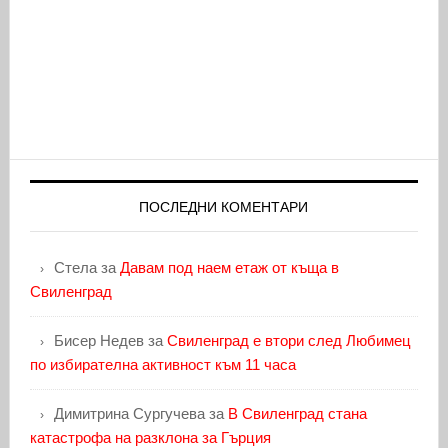
ПОСЛЕДНИ КОМЕНТАРИ
Стела
за
Давам под наем етаж от къща в
Свиленград
Бисер Недев
за
Свиленград е втори след Любимец
по избирателна активност към 11 часа
Димитрина Сургучева
за
В Свиленград стана
катастрофа на разклона за Гърция