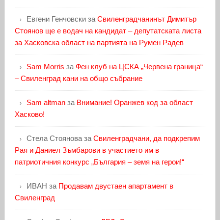
Евгени Генчовски
за
Свиленградчанинът Димитър
Стоянов ще е водач на кандидат – депутатската листа
за Хасковска област на партията на Румен Радев
Sam Morris
за
Фен клуб на ЦСКА „Червена граница“
– Свиленград кани на общо събрание
Sam altman
за
Внимание! Оранжев код за област
Хасково!
Стела Стоянова
за
Свиленградчани, да подкрепим
Рая и Даниел Зъмбарови в участието им в
патриотичния конкурс „България – земя на герои!“
ИВАН
за
Продавам двустаен апартамент в
Свиленград