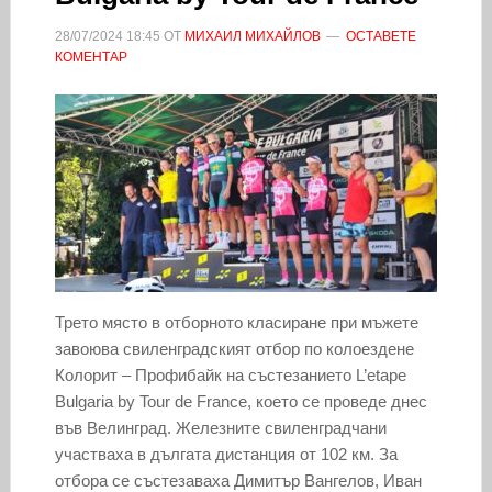
28/07/2024
18:45
ОТ
МИХАИЛ МИХАЙЛОВ
ОСТАВЕТЕ
КОМЕНТАР
Трето място в отборното класиране при мъжете
завоюва свиленградският отбор по колоездене
Колорит – Профибайк на състезанието L’etape
Bulgaria by Tour de France, което се проведе днес
във Велинград. Железните свиленградчани
участваха в дългата дистанция от 102 км. За
отбора се състезаваха Димитър Вангелов, Иван