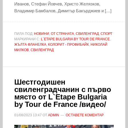
Иванов, Стефан Йовчев, Христо Желязков,
Владимир Бамбалов, Димитър Бакърджиев и […]
ПИЛА ПОД:
НОВИНИ
,
ОТ СТРАНАТА
,
СВИЛЕНГРАД
,
СПОРТ
МАРКИРАНИ С:
L`ETAPE BULGARIA BY TOUR DE FRANCE
,
ЖЪЛТА ФЛАНЕЛКА
,
КОЛОРИТ - ПРОФИБАЙК
,
НИКОЛАЙ
МИЛКОВ
,
СВИЛЕНГРАД
Шестгодишен
свиленградчанин с първо
място от L`Etape Bulgaria
by Tour de France /видео/
01/08/2023
13:47
ОТ
ADMIN
ОСТАВЕТЕ КОМЕНТАР