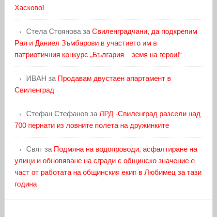
Хасково!
Стела Стоянова
за
Свиленградчани, да подкрепим
Рая и Даниел Зъмбарови в участието им в
патриотичния конкурс „България – земя на герои!“
ИВАН
за
Продавам двустаен апартамент в
Свиленград
Стефан Стефанов
за
ЛРД -Свиленград разсели над
700 пернати из ловните полета на дружинките
Свят
за
Подмяна на водопроводи, асфалтиране на
улици и обновяване на сгради с общинско значение е
част от работата на общинския екип в Любимец за тази
година