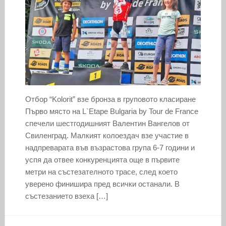
Отбор “Kolorit” взе бронза в груповото класиране
Първо място на L`Etape Bulgaria by Tour de France
спечели шестгодишният Валентин Вангелов от
Свиленград. Малкият колоездач взе участие в
надпреварата във възрастова група 6-7 години и
успя да отвее конкуренцията още в първите
метри на състезателното трасе, след което
уверено финишира пред всички останали. В
състезанието взеха […]