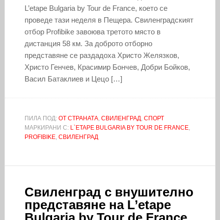
L’etape Bulgaria by Tour de France, което се
проведе тази неделя в Пещера. Свиленградският
отбор Profibike завоюва третото място в
дистанция 58 км. За доброто отборно
представяне се раздадоха Христо Желязков,
Христо Генчев, Красимир Бончев, Добри Бойков,
Васил Батаклиев и Цецо […]
ПИЛА ПОД:
ОТ СТРАНАТА
,
СВИЛЕНГРАД
,
СПОРТ
МАРКИРАНИ С:
L`ETAPE BULGARIA BY TOUR DE FRANCE
,
PROFIBIKE
,
СВИЛЕНГРАД
Свиленград с внушително
представяне на L’etape
Bulgaria by Tour de France