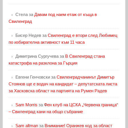
Стела
за
Давам под наем етаж от къща в
Свиленград
Бисер Недев
за
Свиленград е втори след Любимец
по избирателна активност към 11 часа
Димитрина Сургучева
за
В Свиленград стана
катастрофа на разклона за Гърция
Евгени Генчовски
за
Свиленградчанинът Димитър
Стоянов ще е водач на кандидат – депутатската листа
за Хасковска област на партията на Румен Радев
Sam Morris
за
Фен клуб на ЦСКА „Червена граница“
– Свиленград кани на общо събрание
Sam altman
за
Внимание! Оранжев код за област