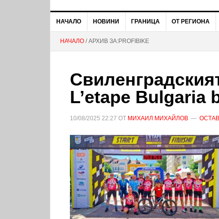
НАЧАЛО
НОВИНИ
ГРАНИЦА
ОТ РЕГИОНА
НАЧАЛО
/ АРХИВ ЗА:PROFIBIKE
Свиленградският 
L’etape Bulgaria 
10/08/2025
22:27
ОТ
МИХАИЛ МИХАЙЛОВ
ОСТАВ