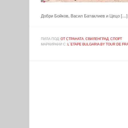
Добри Бойков, Васил Батаклиев и Цецо […]
ПИЛА ПОД:
ОТ СТРАНАТА
,
СВИЛЕНГРАД
,
СПОРТ
МАРКИРАНИ С:
L`ETAPE BULGARIA BY TOUR DE F