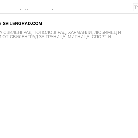
К Свиленград – 1921 получават нови екипи
E-SVILENGRAD.COM
 СВИЛЕНГРАД, ТОПОЛОВГРАД, ХАРМАНЛИ, ЛЮБИМЕЦ И
 ОТ СВИЛЕНГРАД ЗА ГРАНИЦА, МИТНИЦА, СПОРТ И