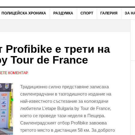
ПОЛИЦЕЙСКА ХРОНИКА
РАЗДУМКА
СПОРТ
ГАЛЕРИЯ
ЗА Н
Profibike е трети на
by Tour de France
ЕТЕ КОМЕНТАР
Традиционно силно представяне записаха
свиленградчани в тазгодишното издание на
най-известното състезание за колоездачи
любители L’etape Bulgaria by Tour de France,
което се проведе тази неделя в Пещера.
Свиленградският отбор Profibike завоюва
третото място в дистанция 58 км. За доброто