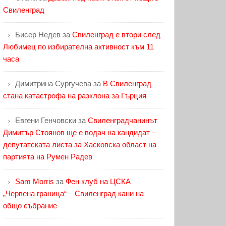
Свиленград
Бисер Недев
за
Свиленград е втори след
Любимец по избирателна активност към 11
часа
Димитрина Сургучева
за
В Свиленград
стана катастрофа на разклона за Гърция
Евгени Генчовски
за
Свиленградчанинът
Димитър Стоянов ще е водач на кандидат –
депутатската листа за Хасковска област на
партията на Румен Радев
Sam Morris
за
Фен клуб на ЦСКА
„Червена граница“ – Свиленград кани на
общо събрание